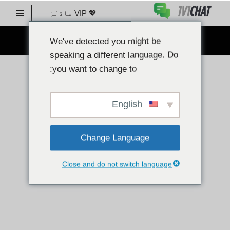
💖 VIP ماڈلز
مواد
پر
مفت ویب کیم چیٹ 👉
We've detected you might be
جائیں۔
speaking a different language. Do
you want to change to:
English
Change Language
Close and do not switch language