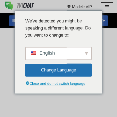
💖 Modele VIP
Przejdź
do
BEZPŁATNY CZAT Z KAMERĄ INTERNETOWĄ 👉
We've detected you might be
treści
speaking a different language. Do
you want to change to:
English
Change Language
Close and do not switch language