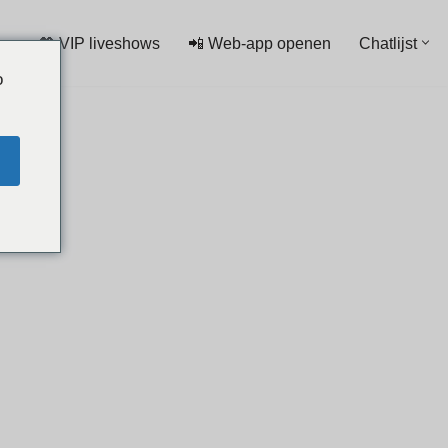
💖 VIP liveshows
📲 Web-app openen
Chatlijst
o