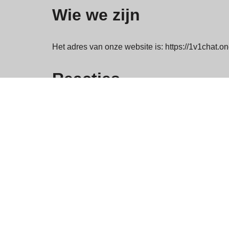
Wie we zijn
Het adres van onze website is: https://1v1chat.on
Reacties
Wanneer bezoekers reacties achterlaten op de si
user agent string van de bezoeker om spam te h
Een geanonimiseerde tekenreeks die is gemaakt 
deze gebruikt. Het privacybeleid van de Gravatar-
zichtbaar voor het publiek in de context van je 
Media