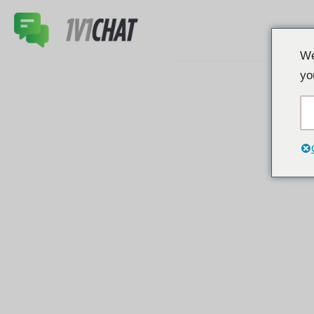
Overslaan
We
naar
yo
inhoud