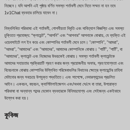
নিচ্ছেন। যদি আপনি এই পৃষ্ঠায় বর্ণিত সমস্ত শর্তাবলী মেনে নিতে সম্মত না হন তবে
1v1Chat ব্যবহার চালিয়ে যাবেন না।
নিম্নলিখিত পরিভাষা এই শর্তাবলী, গোপনীয়তা বিবৃতি এবং দাবিত্যাগ বিজ্ঞপ্তি এবং সমস্ত
চুক্তিতে প্রযোজ্য: “ক্লায়েন্ট”, “আপনি” এবং “আপনার” আপনাকে বোঝায়, যে ব্যক্তি এই
ওয়েবসাইটে লগ ইন করে এবং কোম্পানির শর্তাবলী মেনে চলে। "কোম্পানি", "আমরা",
"আমরা", "আমাদের" এবং "আমাদের", আমাদের কোম্পানিকে বোঝায়। "পার্টি", "পার্টি", বা
"আমাদের", ক্লায়েন্ট এবং নিজেদের উভয়কেই বোঝায়। সমস্ত শর্তাবলী ক্লায়েন্টকে
আমাদের সহায়তার প্রক্রিয়াটি গ্রহণ করার জন্য প্রয়োজনীয় অফার, গ্রহণযোগ্যতা এবং
বিবেচনাকে বোঝায় কোম্পানির উল্লিখিত পরিষেবাগুলির বিধানের ক্ষেত্রে ক্লায়েন্টের চাহিদা
মেটানোর জন্য সবচেয়ে উপযুক্ত পদ্ধতিতে। এবং সাপেক্ষে, নেদারল্যান্ডের প্রচলিত
আইন। একবচন, বহুবচন, ক্যাপিটালাইজেশন এবং/অথবা সে/সে বা তারা, উপরোক্ত
পরিভাষা বা অন্যান্য শব্দের যেকোন ব্যবহারকে বিনিময়যোগ্য এবং সেইজন্য একইভাবে
উল্লেখ করা হয়।
কুকিজ