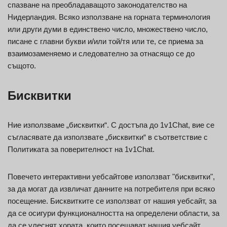
спазване на преобладаващото законодателство на
Нидерландия. Всяко използване на горната терминология
или други думи в единствено число, множествено число,
писане с главни букви и/или той/тя или те, се приема за
взаимозаменяемо и следователно за отнасящо се до
същото.
Бисквитки
Ние използваме „бисквитки“. С достъпа до 1v1Chat, вие се
съгласявате да използвате „бисквитки“ в съответствие с
Политиката за поверителност на 1v1Chat.
Повечето интерактивни уебсайтове използват "бисквитки",
за да могат да извличат данните на потребителя при всяко
посещение. Бисквитките се използват от нашия уебсайт, за
да се осигури функционалността на определени области, за
да се улеснят хората, които посещават нашия уебсайт.