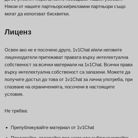
Някои от нашите партньорски/рекламни партньори също
могат да използват бисквитки.
Лиценз
Освен ако не е посочено друго, 1v1Chat и/или неговите
лицензодатели притежават правата върху интелектуална
собственост за всички материали на 1v1Chat. Всички права
върху интелектуална собственост са запазени. Можете да
получите достъп до това от 1v1Chat за лична употреба, при
спазване на ограниченията, посочени в настоящите
условия.
Не трябва:
Препубликувайте материал от 1v1Chat
Продавайте, отдавайте под наем или сублицензирайте