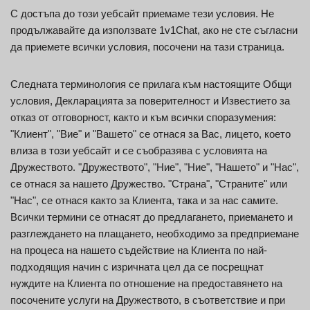
С достъпа до този уебсайт приемаме тези условия. Не
продължавайте да използвате 1v1Chat, ако не сте съгласни
да приемете всички условия, посочени на тази страница.
Следната терминология се прилага към настоящите Общи
условия, Декларацията за поверителност и Известието за
отказ от отговорност, както и към всички споразумения:
"Клиент", "Вие" и "Вашето" се отнася за Вас, лицето, което
влиза в този уебсайт и се съобразява с условията на
Дружеството. "Дружеството", "Ние", "Ние", "Нашето" и "Нас",
се отнася за нашето Дружество. "Страна", "Страните" или
"Нас", се отнася както за Клиента, така и за нас самите.
Всички термини се отнасят до предлагането, приемането и
разглеждането на плащането, необходимо за предприемане
на процеса на нашето съдействие на Клиента по най-
подходящия начин с изричната цел да се посрещнат
нуждите на Клиента по отношение на предоставянето на
посочените услуги на Дружеството, в съответствие и при