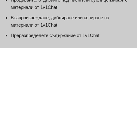
материали от 1v1Chat
Възпроизвеждане, дублиране или копиране на
материали от 1v1Chat
Преразпределете съдържание от 1v1Chat
Настоящото споразумение започва да се прилага от датата
на настоящия документ.
Части от този уебсайт предлагат възможност на
потребителите да публикуват и обменят мнения и
информация в определени области на уебсайта. 1v1Chat не
филтрира, редактира, публикува или преглежда коментари
преди тяхното присъствие на уебсайта. Коментарите не
отразяват възгледите и мненията на 1v1Chat, неговите
агенти и/или филиали. Коментарите отразяват възгледите и
мненията на лицето, което публикува своите възгледи и
мнения. До степента, позволена от приложимите закони,